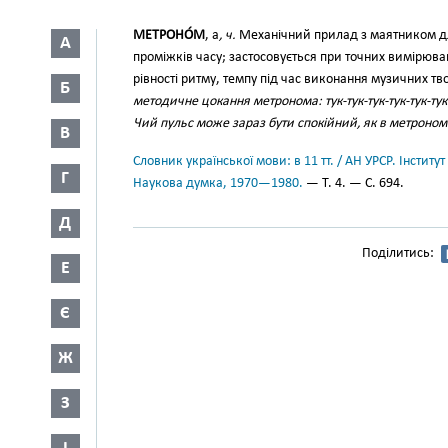
МЕТРОНО́М
, а
, ч.
Механічний прилад з маятником дл
А
проміжків часу; застосовується при точних вимірюва
рівності ритму, темпу під час виконання музичних тв
Б
методичне цокання метронома: тук-тук-тук-тук-тук-тук
Чий пульс може зараз бути спокійний, як в метроном
В
Словник української мови: в 11 тт. / АН УРСР. Інститут
Г
Наукова думка, 1970—1980.
— Т. 4. — С. 694.
Д
Поділитись:
Е
Є
Ж
З