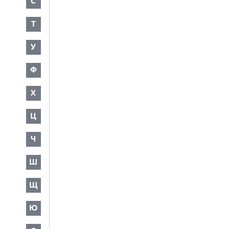
С
Т
У
Ф
Х
Ц
Ч
Ш
Щ
Ю