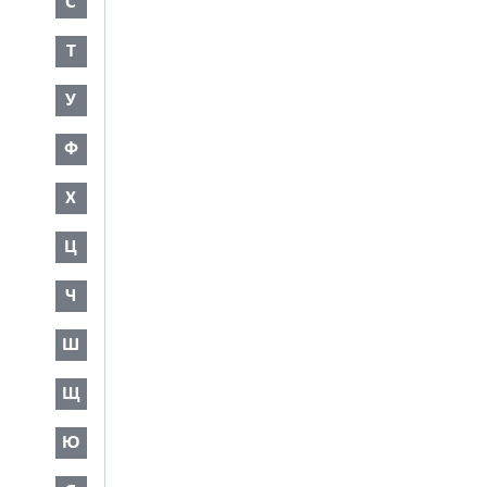
С
Т
У
Ф
Х
Ц
Ч
Ш
Щ
Ю