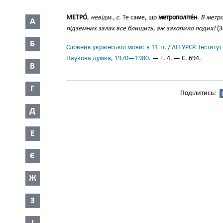
МЕТРО́
,
невідм., с.
Те саме, що
метрополіте́н
.
В метро
А
підземних залах все блищить, аж захопило подих!
(З
Б
Словник української мови: в 11 тт. / АН УРСР. Інститут
Наукова думка, 1970—1980.
— Т. 4. — С. 694.
В
Г
Поділитись:
Д
Е
Є
Ж
З