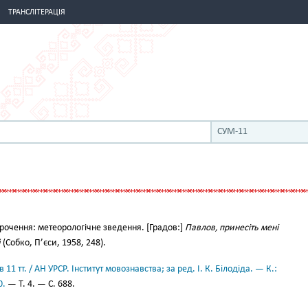
ТРАНСЛІТЕРАЦІЯ
СУМ-11
рочення: метеорологічне зведення. [Градов:]
Павлов, принесіть мені
й
(Собко, П’єси, 1958, 248).
11 тт. / АН УРСР. Інститут мовознавства; за ред. І. К. Білодіда. — К.:
0.
— Т. 4. — С. 688.