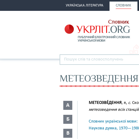
УКРАЇНСЬКА ЛІТЕРАТУРА
СЛОВНИК
МЕТЕОЗВЕДЕННЯ
МЕТЕОЗВЕ́ДЕННЯ
, я,
с.
Ско
А
метеозведення всіх станці
Б
Словник української мови: в 
Наукова думка, 1970—198
В