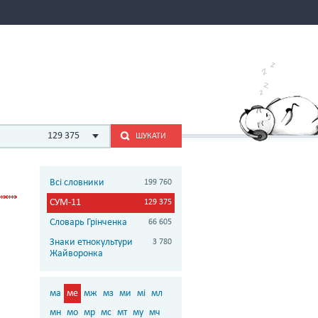
129 375
ШУКАТИ
Всі словники
199 760
СУМ-11
129 375
Словарь Грінченка
66 605
Знаки етнокультури
3 780
Жайворонка
ма
ме
мж
мз
ми
мі
мл
мн
мо
мр
мс
мт
му
мч