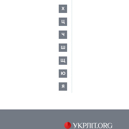
Х
Ц
Ч
Ш
Щ
Ю
Я