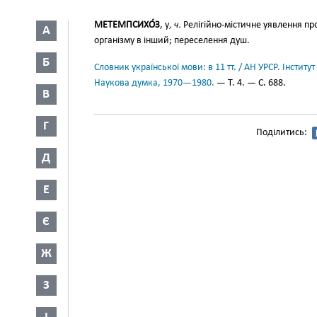
МЕТЕМПСИХО́З
, у
, ч.
Релігійно-містичне уявлення пр
А
організму в інший; переселення душ.
Б
Словник української мови: в 11 тт. / АН УРСР. Інститут
Наукова думка, 1970—1980.
— Т. 4. — С. 688.
В
Г
Поділитись:
Д
Е
Є
Ж
З