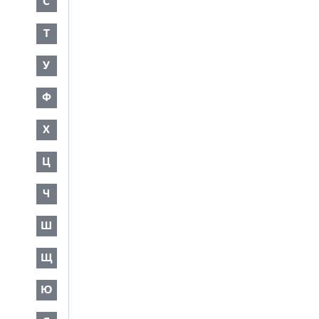
С
Т
У
Ф
Х
Ц
Ч
Ш
Щ
Ю