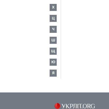
Х
Ц
Ч
Ш
Щ
Ю
Я