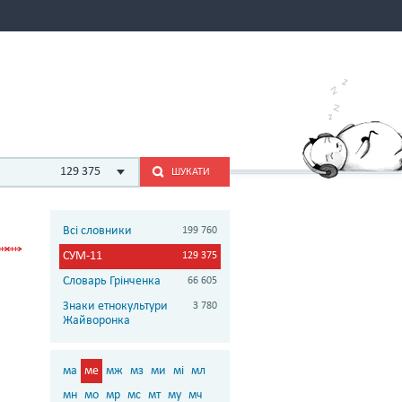
129 375
ШУКАТИ
Всі словники
199 760
СУМ-11
129 375
Словарь Грінченка
66 605
Знаки етнокультури
3 780
Жайворонка
ма
ме
мж
мз
ми
мі
мл
мн
мо
мр
мс
мт
му
мч