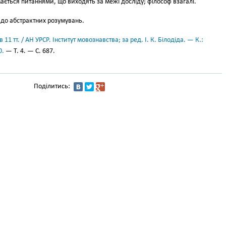
ється питаннями, що виходять за межі досліду; філософ взагалі.
до абстрактних розумувань.
11 тт. / АН УРСР. Інститут мовознавства; за ред. І. К. Білодіда. — К.:
0.
— Т. 4. — С. 687.
Поділитись: