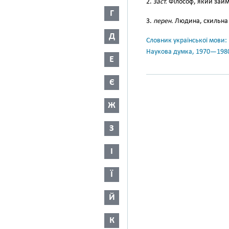
2.
заст.
Філософ, який займа
Г
3.
перен.
Людина, схильна 
Д
Словник української мови: в 
Наукова думка, 1970—198
Е
Є
Ж
З
І
Ї
Й
К