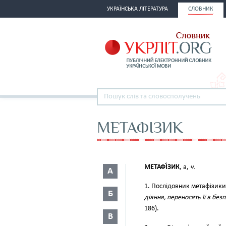
УКРАЇНСЬКА ЛІТЕРАТУРА
СЛОВНИК
МЕТАФІЗИК
МЕТАФІ́ЗИК
, а,
ч.
А
1. Послідовник метафізики
Б
діяння, переносять її в без
186).
В