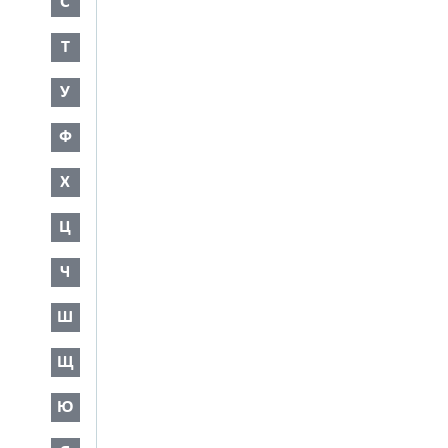
С
Т
У
Ф
Х
Ц
Ч
Ш
Щ
Ю