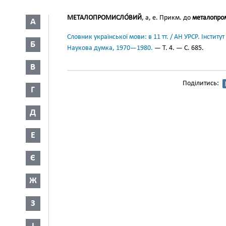
МЕТАЛОПРОМИСЛО́ВИЙ
, а, е. Прикм. до
металопром
А
Словник української мови: в 11 тт. / АН УРСР. Інститут
Б
Наукова думка, 1970—1980.
— Т. 4. — С. 685.
В
Поділитись:
Г
Д
Е
Є
Ж
З