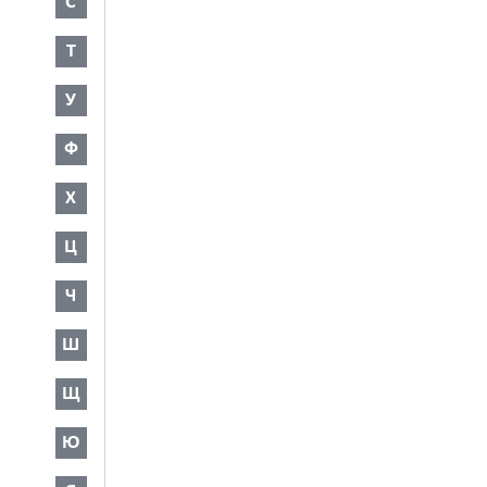
С
Т
У
Ф
Х
Ц
Ч
Ш
Щ
Ю