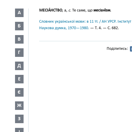
МЕСІА́НСТВО
, а,
с.
Те саме, що
месіані́зм
.
А
Словник української мови: в 11 тт. / АН УРСР. Інститут
Б
Наукова думка, 1970—1980.
— Т. 4. — С. 682.
В
Поділитись:
Г
Д
Е
Є
Ж
З