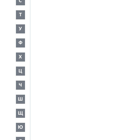
С
Т
У
Ф
Х
Ц
Ч
Ш
Щ
Ю