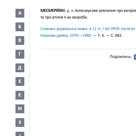
МЕСМЕРИ́ЗМ
, у,
ч.
Антинаукове уявлення про випром
А
та про вплив її на хвороби.
Б
Словник української мови: в 11 тт. / АН УРСР. Інститут
Наукова думка, 1970—1980.
— Т. 4. — С. 682.
В
Г
Поділитись:
Д
Е
Є
Ж
З