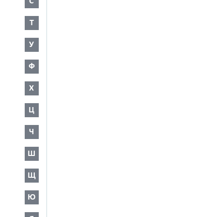
С
Т
У
Ф
Х
Ц
Ч
Ш
Щ
Ю