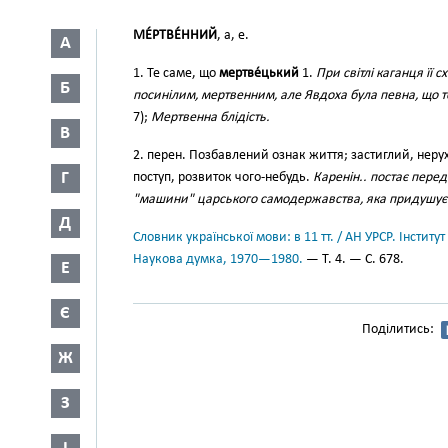
МЕ́РТВЕ́ННИЙ
, а, е.
А
1. Те саме, що
мертве́цький
1.
При світлі каганця її
Б
посинілим, мертвенним, але Явдоха була певна, що 
7);
Мертвенна блідість.
В
2. перен. Позбавлений ознак життя; застиглий, неру
Г
поступ, розвиток чого-небудь.
Каренін.. постає пер
"машини" царського самодержавства, яка придушує
Д
Словник української мови: в 11 тт. / АН УРСР. Інститут
Наукова думка, 1970—1980.
— Т. 4. — С. 678.
Е
Є
Поділитись:
Ж
З