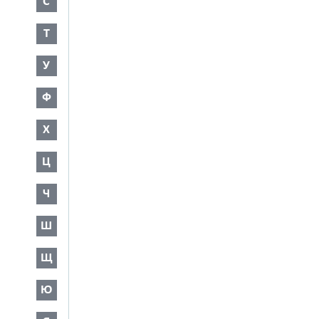
С
Т
У
Ф
Х
Ц
Ч
Ш
Щ
Ю