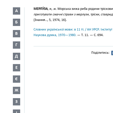
МЕРЛУ́ЗА
, и,
ж.
Морська хижа риба родини тріскови
А
приготувати смачні страви з мерлузи, тріски, ставрид
(Знання.., 5, 1974, 16).
Б
Словник української мови: в 11 тт. / АН УРСР. Інститут
В
Наукова думка, 1970—1980.
— Т. 11. — С. 694.
Г
Поділитись:
Д
Е
Є
Ж
З