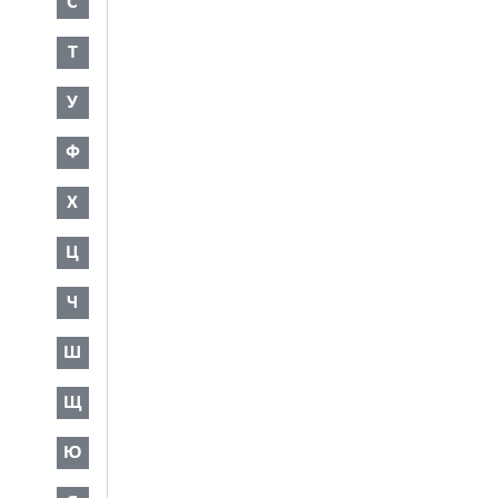
С
Т
У
Ф
Х
Ц
Ч
Ш
Щ
Ю