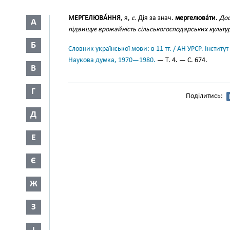
МЕРГЕЛЮВА́ННЯ
, я,
с.
Дія за знач.
мергелюва́ти
.
Дос
А
підвищує врожайність сільськогосподарських культу
Б
Словник української мови: в 11 тт. / АН УРСР. Інститут
Наукова думка, 1970—1980.
— Т. 4. — С. 674.
В
Г
Поділитись:
Д
Е
Є
Ж
З