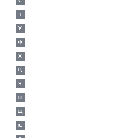
С
Т
У
Ф
Х
Ц
Ч
Ш
Щ
Ю