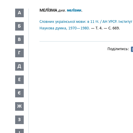
МЕЛІ́ЗМА
див.
мелі́зми
.
А
Словник української мови: в 11 тт. / АН УРСР. Інститут
Б
Наукова думка, 1970—1980.
— Т. 4. — С. 669.
В
Поділитись:
Г
Д
Е
Є
Ж
З