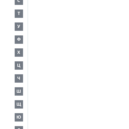
С
Т
У
Ф
Х
Ц
Ч
Ш
Щ
Ю