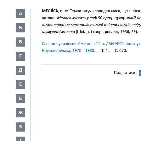
МЕЛЯ́СА
, и
, ж.
Темна тягуча солодка маса, що є від
А
патока.
Меляса містить у собі 50 проц. цукру, який не
виловлювання метеликів озимої та інших видів шкід
Б
шумуючої меляси
(Шкідн. і хвор.. рослин, 1956, 29).
В
Словник української мови: в 11 тт. / АН УРСР. Інститут
Наукова думка, 1970—1980.
— Т. 4. — С. 670.
Г
Д
Поділитись:
Е
Є
Ж
З