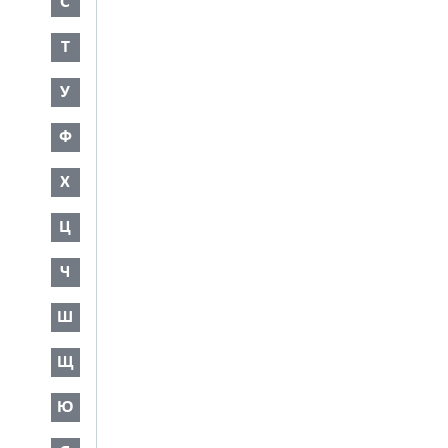
С
Т
У
Ф
Х
Ц
Ч
Ш
Щ
Ю