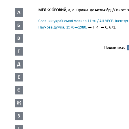
МЕЛЬХІО́РОВИЙ
, а, е. Прикм. до
мельхіо́р;
// Вигот. 
А
Словник української мови: в 11 тт. / АН УРСР. Інститут
Б
Наукова думка, 1970—1980.
— Т. 4. — С. 671.
В
Поділитись:
Г
Д
Е
Є
Ж
З