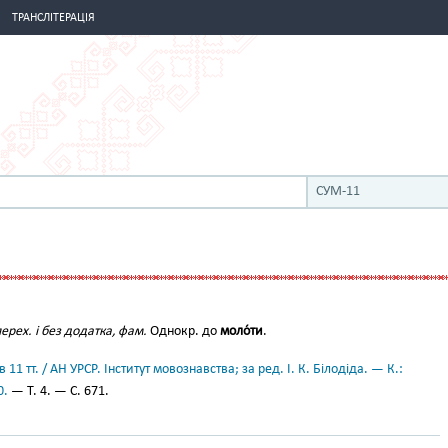
ТРАНСЛІТЕРАЦІЯ
СУМ-11
перех. і без додатка, фам.
Однокр. до
моло́ти
.
11 тт. / АН УРСР. Інститут мовознавства; за ред. І. К. Білодіда. — К.:
0.
— Т. 4. — С. 671.