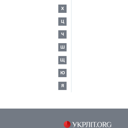
Х
Ц
Ч
Ш
Щ
Ю
Я