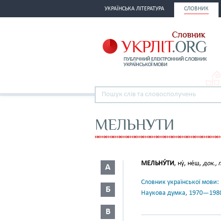
УКРАЇНСЬКА ЛІТЕРАТУРА
СЛОВНИК
МЕЛЬНУТИ
МЕЛЬНУ́ТИ
, ну́, не́ш,
док., 
А
Словник української мови: в 
Б
Наукова думка, 1970—198
В