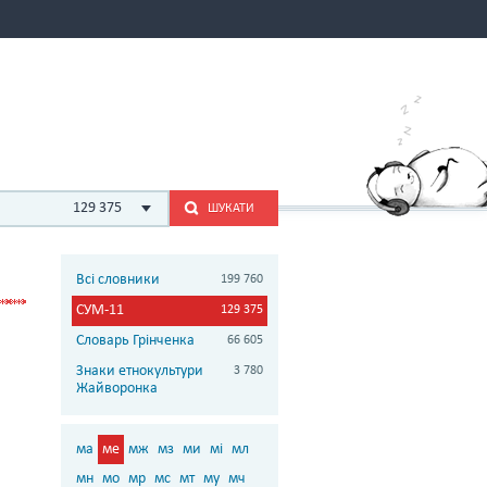
129 375
ШУКАТИ
Всі словники
199 760
СУМ-11
129 375
Словарь Грінченка
66 605
Знаки етнокультури
3 780
Жайворонка
ма
ме
мж
мз
ми
мі
мл
мн
мо
мр
мс
мт
му
мч