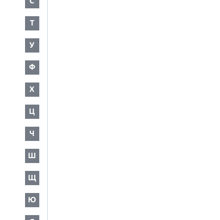
С
Т
У
Ф
Х
Ц
Ч
Ш
Щ
Ю