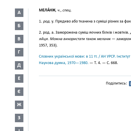
МЕЛА́НЖ
,
ч., спец.
А
1.
род.
у. Прядиво або тканина з суміші різних за ф
Б
2. род. а. Заморожена суміш яєчних білків і жовтків.
В
яйця. Можна використати також меланж — заморожен
1957, 353).
Г
Словник української мови: в 11 тт. / АН УРСР. Інститут
Наукова думка, 1970—1980.
— Т. 4. — С. 668.
Д
Е
Поділитись:
Є
Ж
З