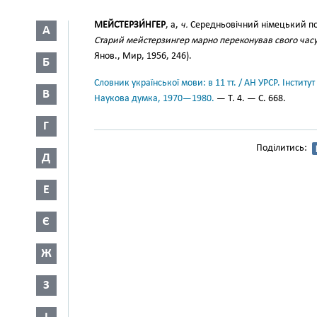
МЕЙСТЕРЗИ́НГЕР
, а,
ч.
Середньовічний німецький поет
А
Старий мейстерзингер марно переконував свого часу
Янов., Мир, 1956, 246).
Б
Словник української мови: в 11 тт. / АН УРСР. Інститут
В
Наукова думка, 1970—1980.
— Т. 4. — С. 668.
Г
Поділитись:
Д
Е
Є
Ж
З