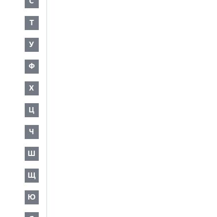
С
Т
У
Ф
Х
Ц
Ч
Ш
Щ
Ю