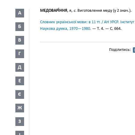
МЕДОВАРІ́ННЯ
, я,
с.
Виготовлення меду (у 2 знач.).
А
Словник української мови: в 11 тт. / АН УРСР. Інститут
Б
Наукова думка, 1970—1980.
— Т. 4. — С. 664.
В
Поділитись:
Г
Д
Е
Є
Ж
З