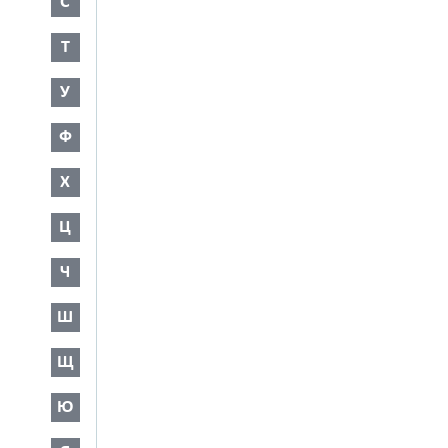
С
Т
У
Ф
Х
Ц
Ч
Ш
Щ
Ю