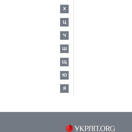
Х
Ц
Ч
Ш
Щ
Ю
Я