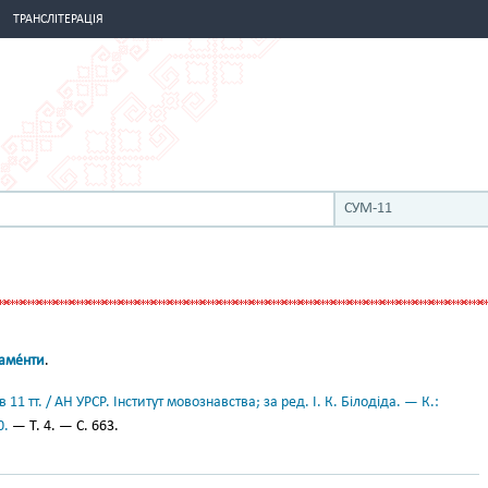
ТРАНСЛІТЕРАЦІЯ
СУМ-11
ме́нти
.
11 тт. / АН УРСР. Інститут мовознавства; за ред. І. К. Білодіда. — К.:
0.
— Т. 4. — С. 663.