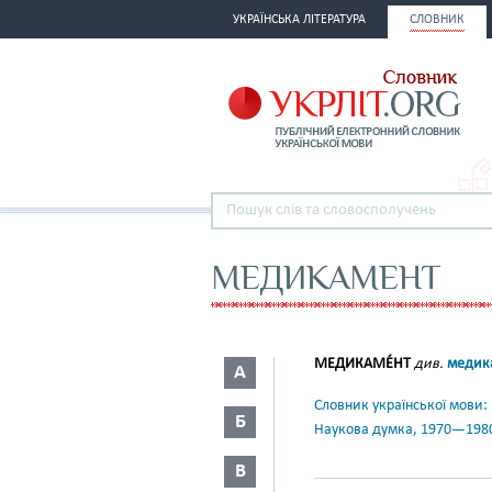
УКРАЇНСЬКА ЛІТЕРАТУРА
СЛОВНИК
МЕДИКАМЕНТ
МЕДИКАМЕ́НТ
див.
медика
А
Словник української мови: в 
Б
Наукова думка, 1970—198
В