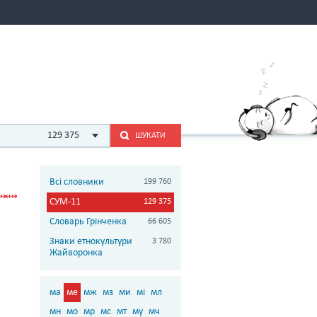
129 375
ШУКАТИ
Всі словники
199 760
СУМ-11
129 375
Словарь Грінченка
66 605
Знаки етнокультури
3 780
Жайворонка
ма
ме
мж
мз
ми
мі
мл
мн
мо
мр
мс
мт
му
мч