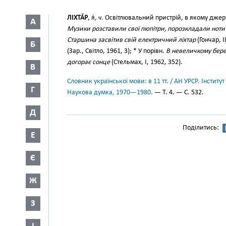
ЛІХТА́Р
, я́
, ч.
Освітлювальний пристрій, в якому джер
А
Музики розставили свої пюпітри, порозкладали ноти й
Старшина засвітив свій електричний ліхтар
(Гончар, I
Б
(Зар., Світло, 1961, 3); * У порівн.
В невеличкому берез
догорає сонце
(Стельмах, І, 1962, 352).
В
Словник української мови: в 11 тт. / АН УРСР. Інститут
Г
Наукова думка, 1970—1980.
— Т. 4. — С. 532.
Д
Поділитись:
Е
Є
Ж
З