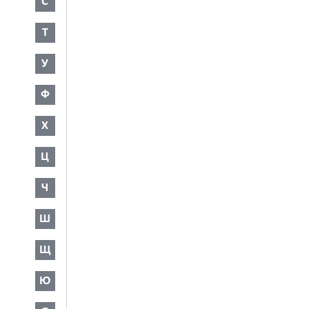
С
Т
У
Ф
Х
Ц
Ч
Ш
Щ
Ю