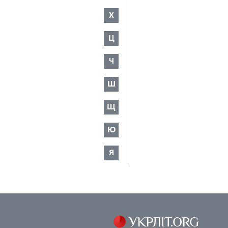
Х
Ц
Ч
Ш
Щ
Ю
Я