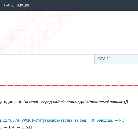
ТРАНСЛІТЕРАЦІЯ
СУМ-11
ує один літр.
На столі.. серед наїдків стояли дві літрові темні пляшки
(Д.
.
11 тт. / АН УРСР. Інститут мовознавства; за ред. І. К. Білодіда. — К.:
0.
— Т. 4. — С. 532.