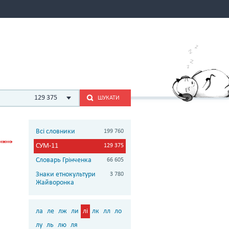
129 375
ШУКАТИ
Всі словники
199 760
СУМ-11
129 375
Словарь Грінченка
66 605
Знаки етнокультури
3 780
Жайворонка
ла
ле
лж
ли
лі
лк
лл
ло
лу
ль
лю
ля