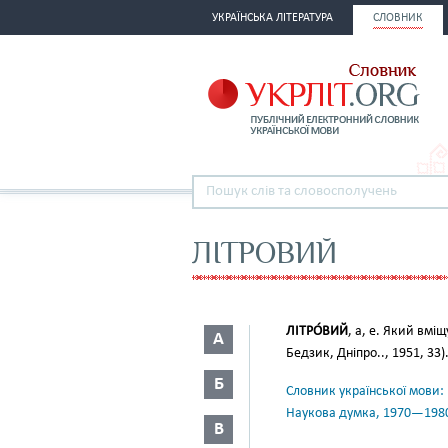
УКРАЇНСЬКА ЛІТЕРАТУРА
СЛОВНИК
ЛІТРОВИЙ
ЛІТРО́ВИЙ
, а, е. Який вміщ
А
Бедзик, Дніпро.., 1951, 33)
Б
Словник української мови: в 
Наукова думка, 1970—198
В