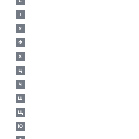
С
Т
У
Ф
Х
Ц
Ч
Ш
Щ
Ю