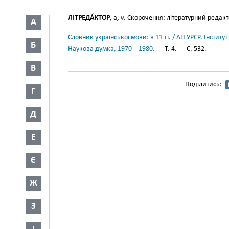
ЛІТРЕДА́КТОР
, а
, ч.
Скорочення: літературний редакт
А
Словник української мови: в 11 тт. / АН УРСР. Інститут
Б
Наукова думка, 1970—1980.
— Т. 4. — С. 532.
В
Поділитись:
Г
Д
Е
Є
Ж
З