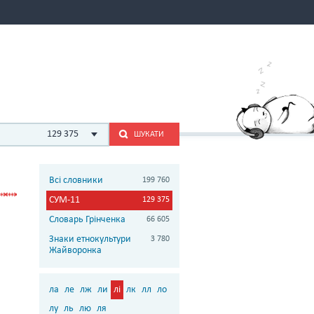
129 375
ШУКАТИ
Всі словники
199 760
СУМ-11
129 375
Словарь Грінченка
66 605
Знаки етнокультури
3 780
Жайворонка
ла
ле
лж
ли
лі
лк
лл
ло
лу
ль
лю
ля