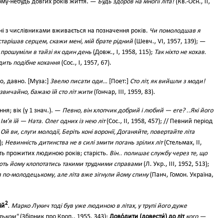
му-небудь довгих років життя. —
Будь здоров на многії літа!
(Кв.-Осн., II,
нні з числівниками вживається на позначення років.
Чи помолодшав я
остарішав серцем, скажи мені, мій брате рідний
(Шевч., VI, 1957, 139); —
 прошуміли в тайзі як один день
(Довж., І, 1958, 115);
Так ніхто не кохав.
дить подібне кохання
(Сос., І, 1957, 67).
о, давно. [Муза:]
Звелю писати оди…
[Поет:]
Сто літ, як вийшли з моди!
звичайно, бажаю їй сто літ жити
(Гончар, III, 1959, 83).
ня; вік (у 1 знач.). —
Певно, він хлопчик добрий і любий — еге? ..Які його
;
Ім’я їй — Ната. Олег одних із нею літ
(Сос., II, 1958, 457); // Певний період
]
Ой ви, слуги молодії, Беріть коні воронії, Доганяйте, повертайте літа
);
Невинність дитинства не в силі змити погань зрілих літ
(Стельмах, II,
ість прожитих людиною років; старість.
Він.. полишає службу через те, що
яють йому клопотатись такими трудними справами
(Л. Укр., III, 1952, 513);
 по-молодецькому, але літа вже зігнули йому спину
(Панч, Гомон. Україна,
2
ній
.
Марко Лукич тоді був уже людиною в літах, у трупі його дуже
тьком"
(Збірник про Кроп., 1955, 343);
Дово́дити (довести́) до літ
кого —