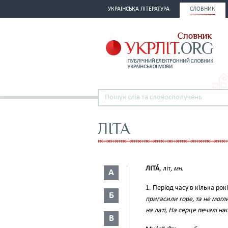
УКРАЇНСЬКА ЛІТЕРАТУРА
СЛОВНИК
ЛІТА
ЛІТА́
, літ
, мн.
А
1. Період часу в кілька рок
Б
пригасили горе, та не могл
на латі, На серце печалі на
В