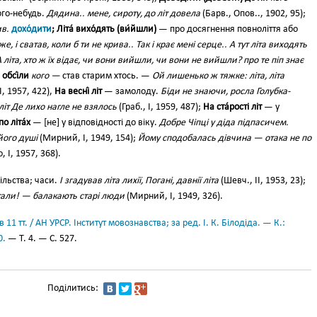
ого-небудь.
Дядина.. мене, сироту, до літ довела
(Барв., Опов.., 1902, 95);
в.
дохо́дити
; Літа́ вихо́дять (ви́йшли)
— про досягнення повноліття або
же, і сватав, коли б ти не крива.. Так і крає мені серце.. А тут літа виходять
 літа, хто ж їх відає, чи вони вийшли, чи вони не вийшли? про те піп знає
́ обсі́ли
кого —
став старим хтось. —
Ой лишенько ж тяжке: літа, літа
I, 1957, 422),
На весні́ літ
— замолоду.
Біди не знаючи, росла Голубка-
літ Де лихо нагле не взялось
(Граб., І, 1959, 487);
На ста́рості літ
— у
по літа́х
— [не] у відповідності до віку.
Добре Чіпці у діда підпасичем.
 його душі
(Мирний, І, 1949, 154);
Йому сподобалась дівчина — отака не по
, І, 1957, 368).
пільства; часи.
І згадував літа лихії, Погані, давнії літа
(Шевч., II, 1953, 23);
стали! — балакають старі люди
(Мирний, І, 1949, 326).
11 тт. / АН УРСР. Інститут мовознавства; за ред. І. К. Білодіда. — К.:
0.
— Т. 4. — С. 527.
Поділитись: