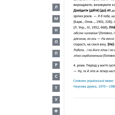
вирощувати, виховувати к
Л
Дохо́дити (дійти́) [до] літ
ди
зрілих років. —
Я б тебе, ка
М
(Барв., Опов.., 1902, 228);
А
(Л. Укр., III, 1952, 668);
Літа
Н
обсіли чоловіка!
(Головко, I
дівчина, як ось — На весні 
О
старості, на схилі віку.
[Не] 
Робота.. і по його літах і по
П
літах серйозненька
(Головко
Р
4. розм. Період у житті сус
—
Ну, та й літа ж тепер на
С
Словник української мови: в 
Наукова думка, 1970—198
Т
У
Ф