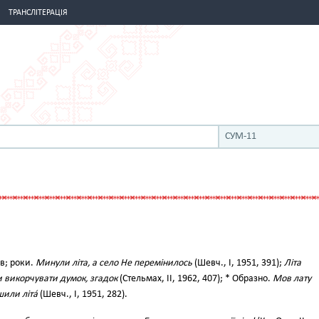
ТРАНСЛІТЕРАЦІЯ
СУМ-11
ів; роки.
Минули літа, а село Не перемінилось
(Шевч., І, 1951, 391);
Літа
и викорчувати думок, згадок
(Стельмах, II, 1962, 407); * Образно.
Мов лату
шили літа́
(Шевч., І, 1951, 282).