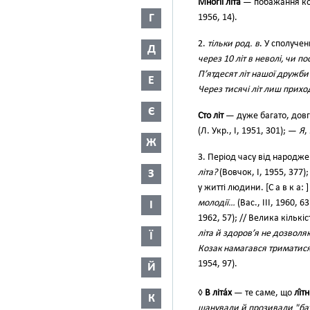
Мно́гії лі́та
— побажання ко
Г
1956, 14).
2.
тільки род. в
. У сполуче
Д
через 10 літ в неволі, чи п
П’ятдесят літ нашої дружби
Е
Через тисячі літ лиш прихо
Є
Сто літ
— дуже багато, довг
(Л. Укр., І, 1951, 301); —
Я
,
Ж
3. Період часу від народжен
З
літа?
(Вовчок, І, 1955, 377)
у житті людини. [С а в к а: 
молодії…
(Вас., III, 1960, 63
І
1962, 57); // Велика кільк
літа й здоров’я не дозвол
Ї
Козак намагався триматися
1954, 97).
Й
◊
В літа́х
— те саме, що
лі́т
К
шанували й прозивали "ба