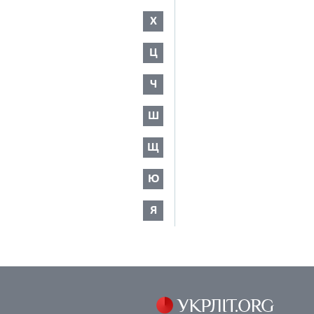
Х
Ц
Ч
Ш
Щ
Ю
Я