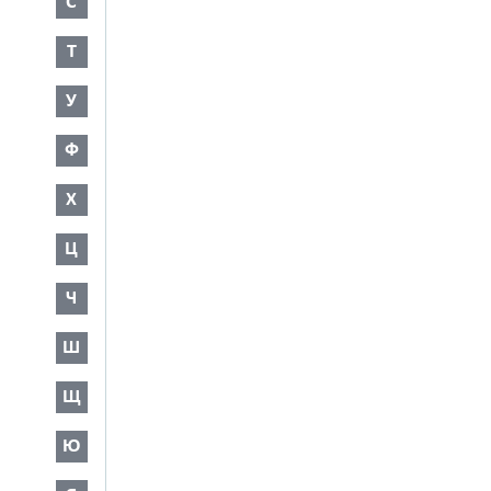
С
Т
У
Ф
Х
Ц
Ч
Ш
Щ
Ю