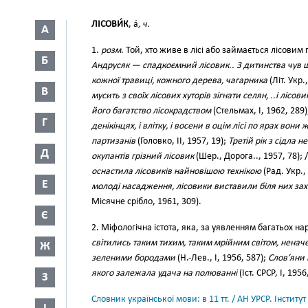
ЛІСОВИ́К
, а́
, ч.
А
1.
розм
. Той, хто живе в лісі або займається лісов
Б
Андрусяк — спадкоємний лісовик.. З дитинства чув шу
кожної травиці, кожного дерева, чагарника
(Літ. Укр.,
В
мусить з своїх лісових хуторів зігнати селян, ..і лісов
його багатство лісокрадством
(Стельмах, І, 1962, 289)
Г
денікінцях, і влітку, і восени в оцім лісі по ярах во
партизанів
(Головко, II, 1957, 19);
Третій рік з сідла 
Д
окупантів грізний лісовик
(Шер., Дорога.., 1957, 78); 
оснастила лісовиків найновішою технікою
(Рад. Укр.,
Е
молоді насадження, лісовики виставили біля них захи
Місячне срібло, 1961, 309).
Є
2. Міфологічна істота, яка, за уявленням багатьох нар
світились таким тихим, таким мрійним світом, ненач
Ж
зеленими бородами
(Н.-Лев., І, 1956, 587);
Слов’яни 
якого залежала удача на полюванні
(Іст. СРСР, І, 1956
З
Словник української мови: в 11 тт. / АН УРСР. Інститут