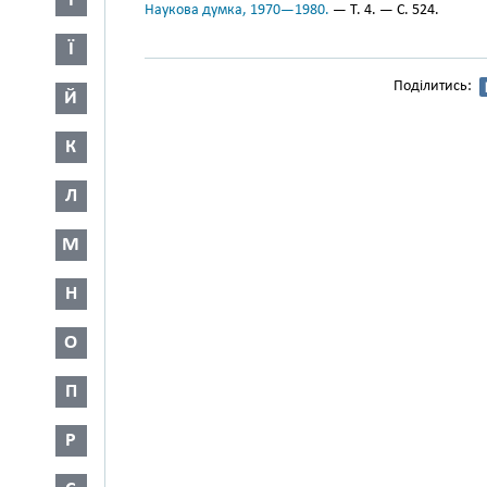
І
Наукова думка, 1970—1980.
— Т. 4. — С. 524.
Ї
Поділитись:
Й
К
Л
М
Н
О
П
Р