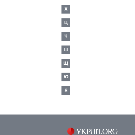
Х
Ц
Ч
Ш
Щ
Ю
Я