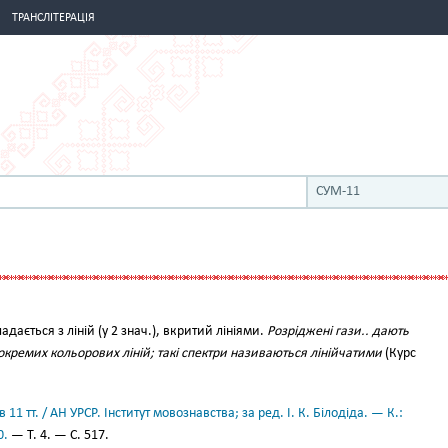
ТРАНСЛІТЕРАЦІЯ
СУМ-11
ладається з ліній (у 2 знач.), вкритий лініями.
Розріджені гази.. дають
 окремих кольорових ліній; такі спектри називаються лінійчатими
(Курс
11 тт. / АН УРСР. Інститут мовознавства; за ред. І. К. Білодіда. — К.:
0.
— Т. 4. — С. 517.