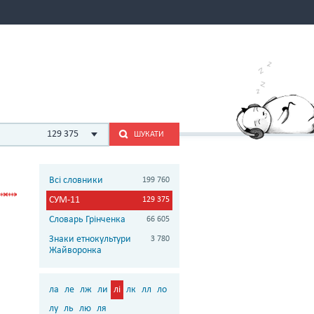
129 375
ШУКАТИ
Всі словники
199 760
СУМ-11
129 375
Словарь Грінченка
66 605
Знаки етнокультури
3 780
Жайворонка
ла
ле
лж
ли
лі
лк
лл
ло
лу
ль
лю
ля