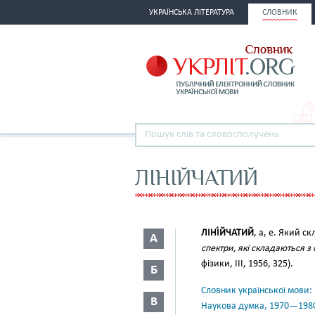
УКРАЇНСЬКА ЛІТЕРАТУРА
СЛОВНИК
ЛІНІЙЧАТИЙ
ЛІНІ́ЙЧАТИЙ
, а, е. Який ск
А
спектри, які складаються з
фізики, III, 1956, 325).
Б
Словник української мови: в 
В
Наукова думка, 1970—198