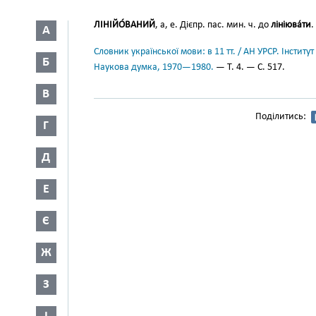
ЛІНІЙО́ВАНИЙ
, а, е. Дієпр. пас. мин. ч. до
лініюва́ти
.
А
Словник української мови: в 11 тт. / АН УРСР. Інститут
Б
Наукова думка, 1970—1980.
— Т. 4. — С. 517.
В
Поділитись:
Г
Д
Е
Є
Ж
З