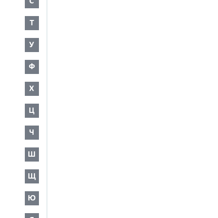
С
Т
У
Ф
Х
Ц
Ч
Ш
Щ
Ю