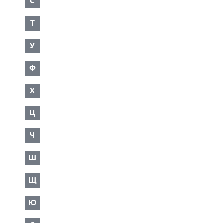
С
Т
У
Ф
Х
Ц
Ч
Ш
Щ
Ю