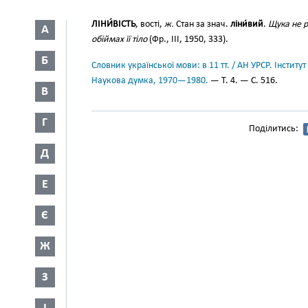
ЛІНИ́ВІСТЬ
, вості,
ж.
Стан за знач.
ліни́вий
.
Щука не р
А
обіймах її тіло
(Фр., III, 1950, 333).
Б
Словник української мови: в 11 тт. / АН УРСР. Інститут
Наукова думка, 1970—1980.
— Т. 4. — С. 516.
В
Г
Поділитись:
Д
Е
Є
Ж
З