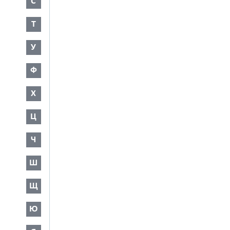
С
Т
У
Ф
Х
Ц
Ч
Ш
Щ
Ю