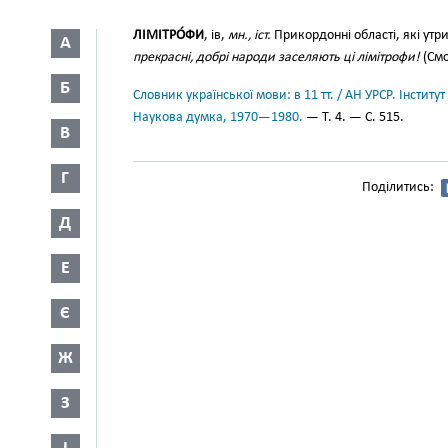
ЛІМІТРО́ФИ
, ів,
мн., іст.
Прикордонні області, які утр
А
прекрасні, добрі народи заселяють ці лімітрофи!
(Смо
Б
Словник української мови: в 11 тт. / АН УРСР. Інститут
Наукова думка, 1970—1980.
— Т. 4. — С. 515.
В
Г
Поділитись:
Д
Е
Є
Ж
З