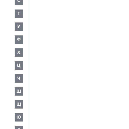
С
Т
У
Ф
Х
Ц
Ч
Ш
Щ
Ю