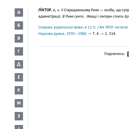
ЛІ́КТОР
, а,
ч
. У Стародавньому Римі — особа, що суп
А
адміністрації.
В Римі свято.. Жерці і ліктори стоять Кр
Б
Словник української мови: в 11 тт. / АН УРСР. Інститут
Наукова думка, 1970—1980.
— Т. 4. — С. 514.
В
Г
Поділитись:
Д
Е
Є
Ж
З