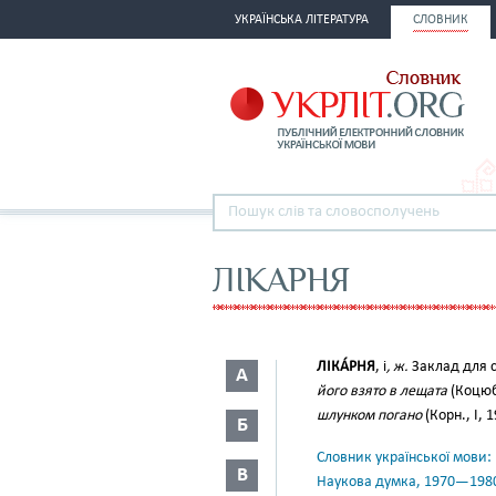
УКРАЇНСЬКА ЛІТЕРАТУРА
СЛОВНИК
ЛІКАРНЯ
ЛІКА́РНЯ
, і
, ж.
Заклад для с
А
його взято в лещата
(Коцюб.
шлунком погано
(Корн., І, 1
Б
Словник української мови: в 
В
Наукова думка, 1970—198