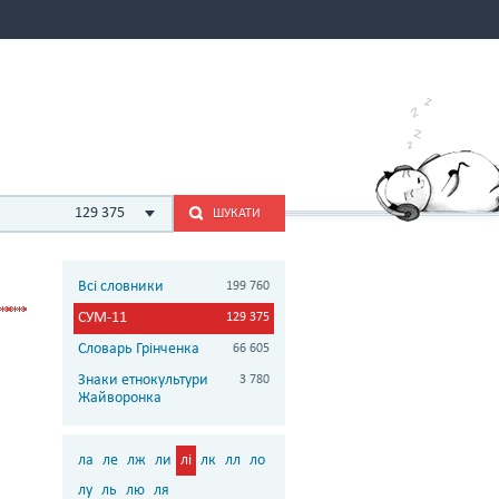
129 375
ШУКАТИ
Всі словники
199 760
СУМ-11
129 375
Словарь Грінченка
66 605
Знаки етнокультури
3 780
Жайворонка
ла
ле
лж
ли
лі
лк
лл
ло
лу
ль
лю
ля