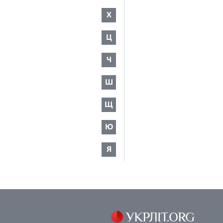
Х
Ц
Ч
Ш
Щ
Ю
Я