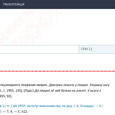
ТРАНСЛІТЕРАЦІЯ
СУМ-11
таціонарного лікування хворих.
Дмитрик лежить у лікарні. Зламану ногу
, І, 1955, 135); [Ліда:]
До лікарні ліг мій батько на аналіз. У нього з
955, 92).
11 тт. / АН УРСР. Інститут мовознавства; за ред. І. К. Білодіда. — К.:
0.
— Т. 4. — С. 512.