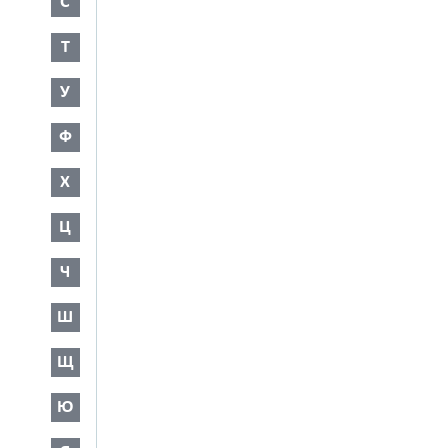
С
Т
У
Ф
Х
Ц
Ч
Ш
Щ
Ю