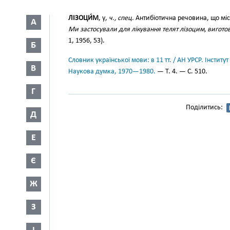
ЛІЗОЦИ́М
, у,
ч., спец.
Антибіотична речовина, що міс
А
Ми застосували для лікування телят лізоцим, вигото
1, 1956, 53).
Б
Словник української мови: в 11 тт. / АН УРСР. Інститут
В
Наукова думка, 1970—1980.
— Т. 4. — С. 510.
Г
Поділитись:
Д
Е
Є
Ж
З