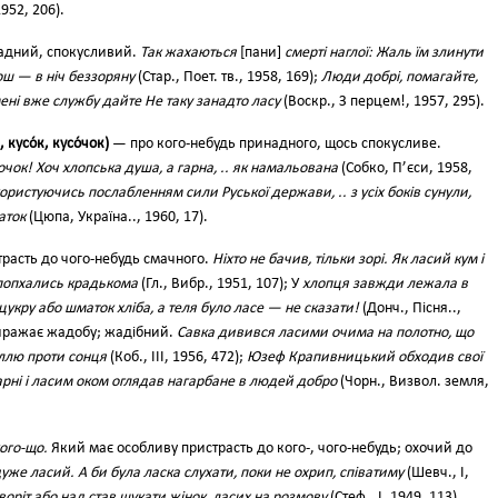
1952, 206).
дний, спокусливий.
Так жахаються
[пани]
смерті наглої: Жаль їм злинути
кош — в ніч беззоряну
(Стар., Поет. тв., 1958, 169);
Люди добрі, помагайте,
мені вже службу дайте Не таку занадто ласу
(Воскр., З перцем!, 1957, 295).
 кусо́к, кусо́чок)
— про кого-небудь принадного, щось спокусливе.
чок! Хоч хлопська душа, а гарна, .. як намальована
(Собко, П’єси, 1958,
 користуючись послабленням сили Руської держави, .. з усіх боків сунули,
аток
(Цюпа, Україна.., 1960, 17).
трасть до чого-небудь смачного.
Ніхто не бачив, тільки зорі. Як ласий кум і
 попхались крадькома
(Гл., Вибр., 1951, 107); У
хлопця завжди лежала в
цукру або шматок хліба, а теля було ласе — не сказати!
(Донч., Пісня..,
ражає жадобу; жадібний.
Савка дивився ласими очима на полотно, що
ллю проти сонця
(Коб., III, 1956, 472);
Юзеф Крапивницький обходив свої
арні і ласим оком оглядав нагарбане в людей добро
(Чорн., Визвол. земля,
кого-що.
Який має особливу пристрасть до кого-, чого-небудь; охочий до
уже ласий. А би була ласка слухати, поки не охрип, співатиму
(Шевч., І,
воріт або над став шукати жінок, ласих на розмову
(Стеф., І, 1949, 113).