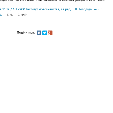
11 тт. / АН УРСР. Інститут мовознавства; за ред. І. К. Білодіда. — К.:
0.
— Т. 4. — С. 449.
Поділитись: