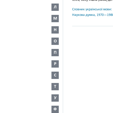
Л
Словник української мови: в 
Наукова думка, 1970—198
М
Н
О
П
Р
С
Т
У
Ф