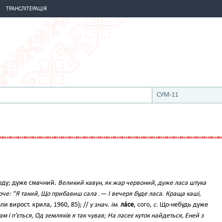
ТРАНСЛІТЕРАЦІЯ
СУМ-11
лоду; дуже смачний.
Великий кавун, як жар червоний, дуже ласа штука
оче: "Я такий, Що прибавиш сала .— І вечеря буде ласа. Краща каші,
и вирост. крила, 1960, 85); //
у знач. ім.
ла́се
, сого,
с.
Що-небудь дуже
ам і п’ється, Од земляків я так чував; На ласеє куток найдеться, Еней з