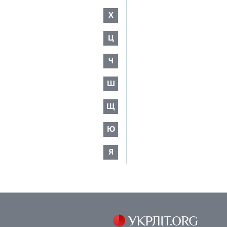
Х
Ц
Ч
Ш
Щ
Ю
Я