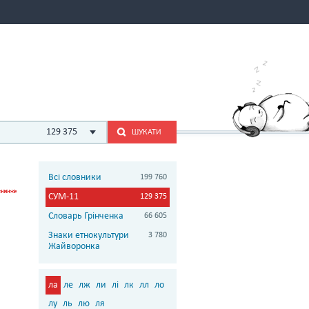
129 375
ШУКАТИ
Всі словники
199 760
СУМ-11
129 375
Словарь Грінченка
66 605
Знаки етнокультури
3 780
Жайворонка
ла
ле
лж
ли
лі
лк
лл
ло
лу
ль
лю
ля