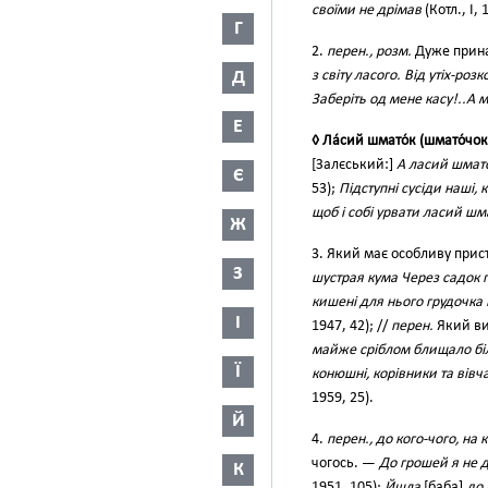
своїми не дрімав
(Котл., І, 
Г
2.
перен., розм.
Дуже прина
Д
з світу ласого. Від утіх-роз
Заберіть од мене касу!..А 
Е
◊ Ла́сий шмато́к (шмато́чок,
[Залєський:]
А ласий шмато
Є
53);
Підступні сусіди наші,
щоб і собі урвати ласий шм
Ж
3. Який має особливу прис
З
шустрая кума Через садок
кишені для нього грудочка 
І
1947, 42); //
перен.
Який ви
майже сріблом блищало бі
Ї
конюшні, корівники та вівч
1959, 25).
Й
4.
перен., до кого-чого, на 
чогось. —
До грошей я не д
К
1951, 105);
Йшла
[баба]
до 