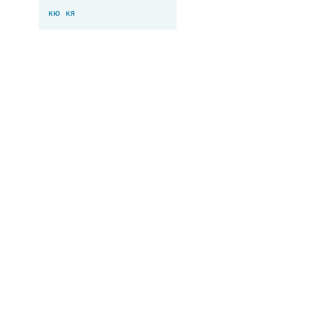
кю
кя