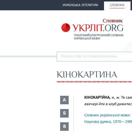
УКРАЇНСЬКА ЛІТЕРАТУРА
СЛОВНИК
КІНОКАРТИНА
КІНОКАРТИ́НА
, и,
ж.
Те са
А
ввечері йти в клуб дивитис
Б
Словник української мови: в 
Наукова думка, 1970—198
В