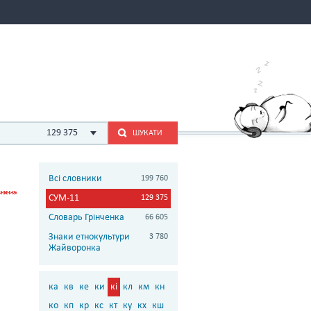
129 375
ШУКАТИ
Всі словники
199 760
СУМ-11
129 375
Словарь Грінченка
66 605
Знаки етнокультури
3 780
Жайворонка
ка
кв
ке
ки
кі
кл
км
кн
ко
кп
кр
кс
кт
ку
кх
кш