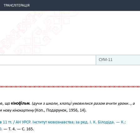
ТРАНСЛІТЕРАЦІЯ
СУМ-11
ме, що
кінофі́льм
.
Ідучи з школи, хлопці умовилися разом вчити уроки.., а
я нову кінокартину
(Коп., Подарунок, 1956, 14).
11 тт. / АН УРСР. Інститут мовознавства; за ред. І. К. Білодіда. — К.:
0.
— Т. 4. — С. 165.