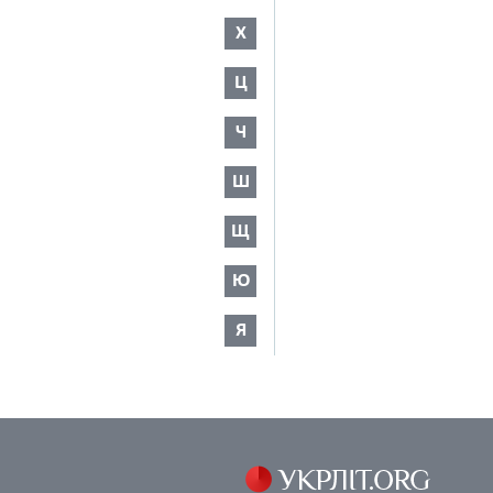
Х
Ц
Ч
Ш
Щ
Ю
Я