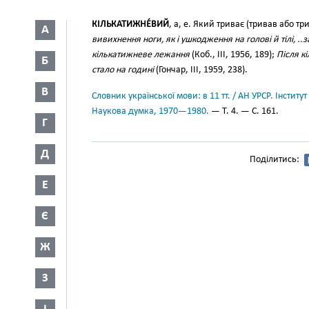
КІЛЬКАТИЖНЕ́ВИЙ
, а, е. Який триває (тривав або т
А
вивихнення ноги, як і ушкодження на голові й тілі, .
кількатижневе лежання
(Коб., III, 1956, 189);
Після к
Б
стало на годині
(Гончар, III, 1959, 238).
В
Словник української мови: в 11 тт. / АН УРСР. Інститут
Наукова думка, 1970—1980.
— Т. 4. — С. 161.
Г
Д
Поділитись:
Е
Є
Ж
З