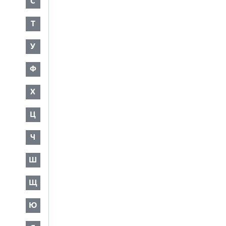
С
Т
У
Ф
Х
Ц
Ч
Ш
Щ
Ю