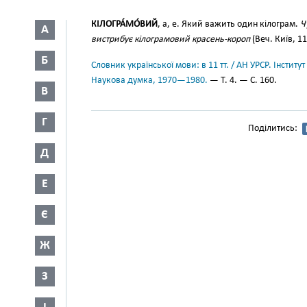
КІЛОГРА́МО́ВИЙ
, а, е. Який важить один кілограм.
Ч
А
вистрибує кілограмовий красень-короп
(Веч. Київ, 11
Б
Словник української мови: в 11 тт. / АН УРСР. Інститут
Наукова думка, 1970—1980.
— Т. 4. — С. 160.
В
Г
Поділитись:
Д
Е
Є
Ж
З