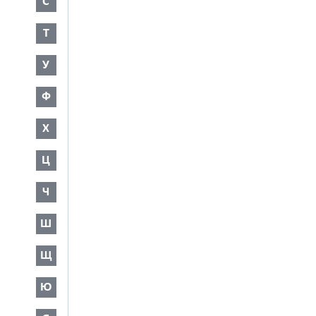
С
Т
У
Ф
Х
Ц
Ч
Ш
Щ
Ю