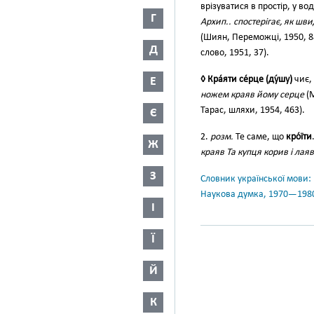
врізуватися в простір, у во
Г
Архип.. спостерігає, як шв
(Шиян, Переможці, 1950, 8
Д
слово, 1951, 37).
◊ Кра́яти се́рце (ду́шу)
чиє,
Е
ножем краяв йому серце
(М
Тарас, шляхи, 1954, 463).
Є
2.
розм.
Те саме, що
кро́їти
Ж
краяв Та купця корив і лаяв
З
Словник української мови: в 
Наукова думка, 1970—198
І
Ї
Й
К