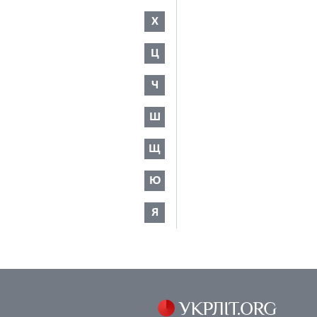
Х
Ц
Ч
Ш
Щ
Ю
Я