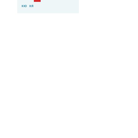
кю
кя