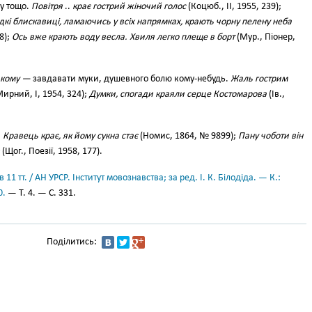
ду тощо.
Повітря
..
крає гострий жіночий голос
(Коцюб., II, 1955, 239);
идкі блискавиці, ламаючись у всіх напрямках, крають чорну пелену неба
8);
Ось вже крають воду весла. Хвиля легко плеще в борт
(Мур., Піонер,
кому —
завдавати муки, душевного болю кому-небудь.
Жаль гострим
ирний, І, 1954, 324);
Думки, спогади краяли серце Костомарова
(Ів.,
.
Кравець крає, як йому сукна стає
(Номис, 1864, № 9899);
Пану чоботи він
(Щог., Поезії, 1958, 177).
11 тт. / АН УРСР. Інститут мовознавства; за ред. І. К. Білодіда. — К.:
0.
— Т. 4. — С. 331.
Поділитись: