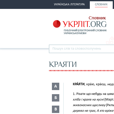
УКРАЇНСЬКА ЛІТЕРАТУРА
СЛОВНИК
КРАЯТИ
КРА́ЯТИ
, кра́ю, кра́єш,
недо
А
1. Різати що-небудь на шма
Б
хліба і краяв на кусні
(Март.,
живоносних щасливу
(Рильс
В
дерево не грає, А хто вріже