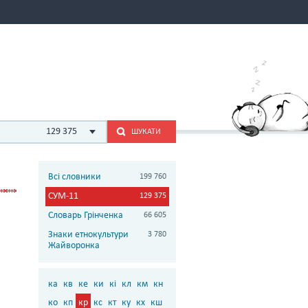
129 375
ШУКАТИ
Всі словники
199 760
СУМ-11
129 375
Словарь Грінченка
66 605
Знаки етнокультури
3 780
Жайворонка
ка
кв
ке
ки
кі
кл
км
кн
ко
кп
кр
кс
кт
ку
кх
кш