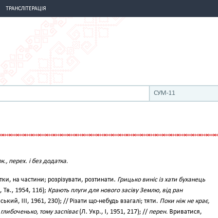
ТРАНСЛІТЕРАЦІЯ
СУМ-11
к., перех. і без додатка.
тки, на частини; розрізувати, розтинати.
Грицько виніс із хати буханець
 Тв., 1954, 116);
Крають плуги для нового засіву Землю, від ран
ький, III, 1961, 230); // Різати що-небудь взагалі; тяти.
Поки ніж не крає,
 глибоченько, тому заспіває
(Л. Укр., І, 1951, 217); //
перен.
Вриватися,