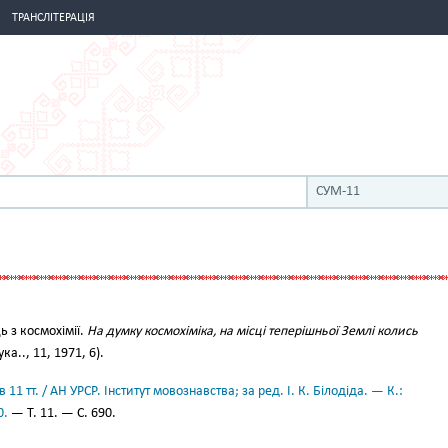
ТРАНСЛІТЕРАЦІЯ
СУМ-11
 з космохімії.
На думку космохіміка, на місці теперішньої Землі колись
ка.., 11, 1971, 6).
11 тт. / АН УРСР. Інститут мовознавства; за ред. І. К. Білодіда. — К.:
0.
— Т. 11. — С. 690.