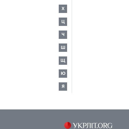
Х
Ц
Ч
Ш
Щ
Ю
Я