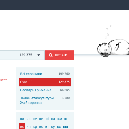
129 375
ШУКАТИ
Всі словники
199 760
СУМ-11
129 375
Словарь Грінченка
66 605
Знаки етнокультури
3 780
Жайворонка
ка
кв
ке
ки
кі
кл
км
кн
ко
кп
кр
кс
кт
ку
кх
кш