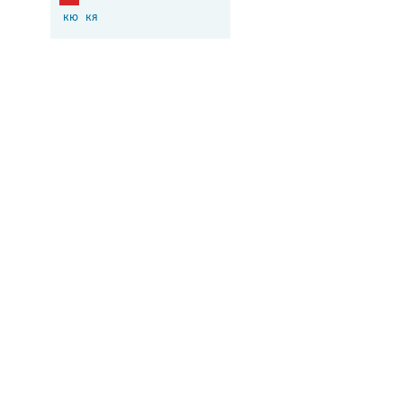
кю
кя