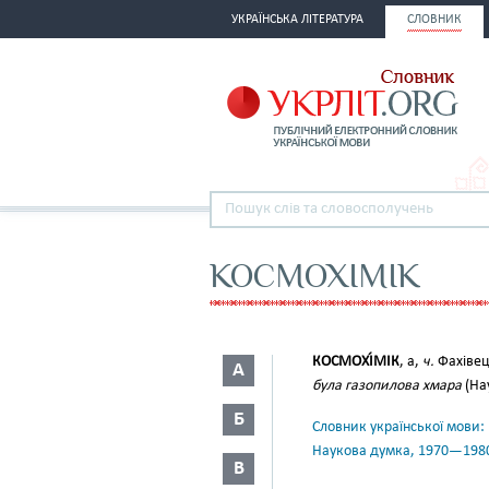
УКРАЇНСЬКА ЛІТЕРАТУРА
СЛОВНИК
КОСМОХІМІК
КОСМОХІ́МІК
, а,
ч.
Фахівець
А
була газопилова хмара
(Нау
Б
Словник української мови: в 
Наукова думка, 1970—198
В