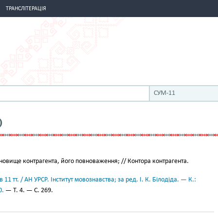
ТРАНСЛІТЕРАЦІЯ
СУМ-11
О
новище контрагента, його повноваження; // Контора контрагента.
11 тт. / АН УРСР. Інститут мовознавства; за ред. І. К. Білодіда. — К.:
0.
— Т. 4. — С. 269.