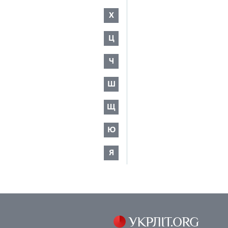
Х
Ц
Ч
Ш
Щ
Ю
Я