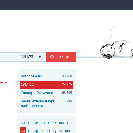
129 375
ШУКАТИ
Всі словники
199 760
СУМ-11
129 375
Словарь Грінченка
66 605
Знаки етнокультури
3 780
Жайворонка
ка
кв
ке
ки
кі
кл
км
кн
ко
кп
кр
кс
кт
ку
кх
кш