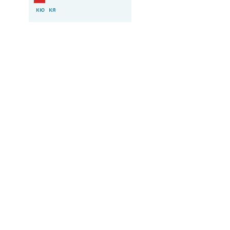
кю
кя