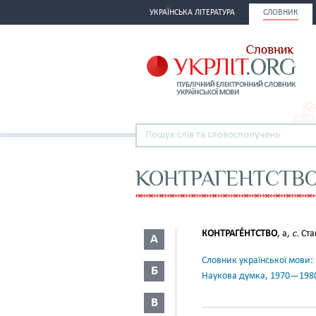
УКРАЇНСЬКА ЛІТЕРАТУРА
СЛОВНИК
КОНТРАГЕНТСТВ
КОНТРАГЕ́НТСТВО
, а,
с.
Ста
А
Словник української мови: в 
Б
Наукова думка, 1970—198
В