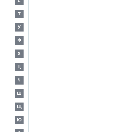
С
Т
У
Ф
Х
Ц
Ч
Ш
Щ
Ю