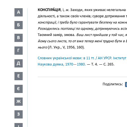
КОНСПІРА́ЦІЯ
, ї,
ж.
Заходи, яких уживає нелегальна о
А
діяльності, а також своїх членів; суворе дотримання
конспірації, і треба було гарантувати безпеку на кожні
Б
Розходились полтавці по одному, дотримуючись всіх 
Таємний замір, змова.
Ваш лист прийшов у той час, я
В
йому сього листа, то от вже тепер мені трудно бути в
нього
(Л. Укр., V, 1956, 160).
Г
Словник української мови: в 11 тт. / АН УРСР. Інститут
Д
Наукова думка, 1970—1980.
— Т. 4. — С. 265.
Е
Поділитись:
Є
Ж
З