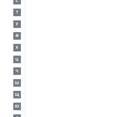
С
Т
У
Ф
Х
Ц
Ч
Ш
Щ
Ю