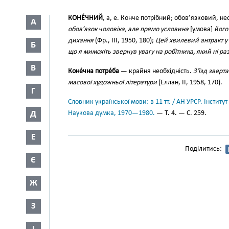
КОНЕ́ЧНИЙ
, а, е. Конче потрібний; обов’язковий, н
А
обов’язок чоловіка, але прямо условина
[умова]
його
дихання
(Фр., III, 1950, 180);
Цей хвилевий антракт у
Б
що я мимохіть звернув увагу на робітника, який ні р
В
Коне́чна потре́ба
— крайня необхідність.
З’їзд зверт
масової художньої літератури
(Еллан, II, 1958, 170).
Г
Словник української мови: в 11 тт. / АН УРСР. Інститут
Д
Наукова думка, 1970—1980.
— Т. 4. — С. 259.
Е
Поділитись:
Є
Ж
З