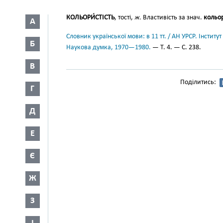
КОЛЬОРИ́СТІСТЬ
, тості,
ж.
Властивість за знач.
кольор
А
Словник української мови: в 11 тт. / АН УРСР. Інститут
Б
Наукова думка, 1970—1980.
— Т. 4. — С. 238.
В
Поділитись:
Г
Д
Е
Є
Ж
З