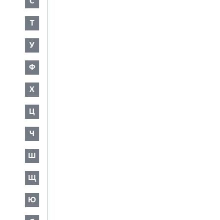
С
Т
У
Ф
Х
Ц
Ч
Ш
Щ
Ю