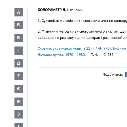
КОЛОРИМЕ́ТРІЯ
, ї,
ж., спец.
А
1. Сукупність методів кількісного визначення кольору
Б
2. Фізичний метод кількісного хімічного аналізу, що 
В
забарвлення розчину від концентрації розчиненої р
Словник української мови: в 11 тт. / АН УРСР. Інститут
Г
Наукова думка, 1970—1980.
— Т. 4. — С. 232.
Д
Поділитись:
Е
Є
Ж
З