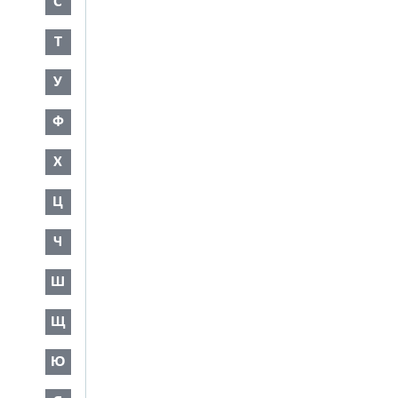
С
Т
У
Ф
Х
Ц
Ч
Ш
Щ
Ю