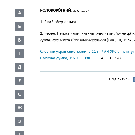
КОЛОВОРО́ТНИЙ
, а, е,
заст.
А
1. Який обертається.
Б
2.
перен.
Непостійний, хиткий, мінливий.
Чи не ції 
В
причиною життя його коловоротного
(Тич., III, 1957, 
Словник української мови: в 11 тт. / АН УРСР. Інститут
Г
Наукова думка, 1970—1980.
— Т. 4. — С. 228.
Д
Поділитись:
Е
Є
Ж
З