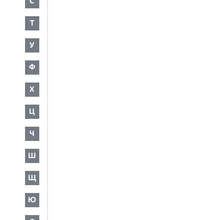
С
Т
У
Ф
Х
Ц
Ч
Ш
Щ
Ю