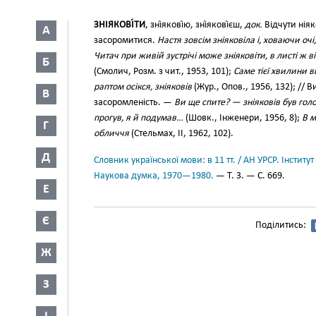
ЗНІЯКОВІ́ТИ
, зні́якові́ю, зні́якові́єш,
док.
Відчути ніяк
А
засоромитися.
Настя зовсім зніяковіла і, ховаючи очі
Читач при живій зустрічі може зніяковіти, в листі 
Б
(Смолич, Розм. з чит., 1953, 101);
Саме тієї хвилини в
раптом осікся, зніяковів
(Жур., Опов., 1956, 132); // 
В
засоромленість. —
Ви ще спите? — зніяковів був гол
прогув, я й подумав…
(Шовк., Інженери, 1956, 8);
В м
Г
обличчя
(Стельмах, II, 1962, 102).
Д
Словник української мови: в 11 тт. / АН УРСР. Інститут
Наукова думка, 1970—1980.
— Т. 3. — С. 669.
Е
Є
Поділитись:
Ж
З