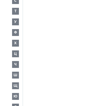
С
Т
У
Ф
Х
Ц
Ч
Ш
Щ
Ю