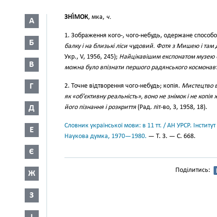
ЗНІ́МОК
, мка,
ч.
А
1. Зображення кого-, чого-небудь, одержане способ
Б
балку і на близькі ліси чудовий. Фотя з Мишею і там 
Укр., V, 1956, 245);
Найцікавішим експонатом музею б
В
можна було впізнати першого радянського космонав
Г
2. Точне відтворення чого-небудь; копія.
Мистецтво в
як «об’єктивну реальність», воно не знімок і не копі
Д
його пізнання і розкриття
(Рад. літ-во, 3, 1958, 18).
Словник української мови: в 11 тт. / АН УРСР. Інститут
Е
Наукова думка, 1970—1980.
— Т. 3. — С. 668.
Є
Поділитись:
Ж
З