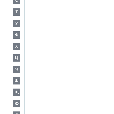
С
Т
У
Ф
Х
Ц
Ч
Ш
Щ
Ю