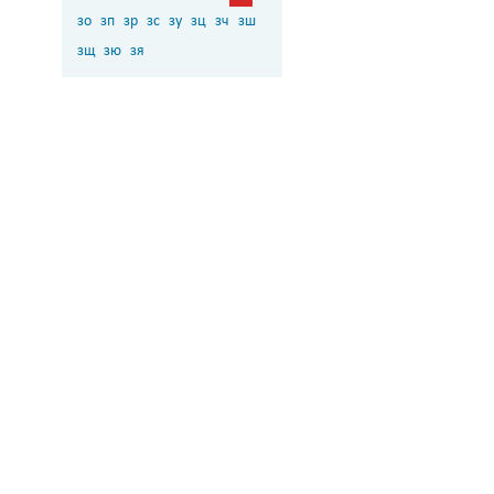
зо
зп
зр
зс
зу
зц
зч
зш
зщ
зю
зя