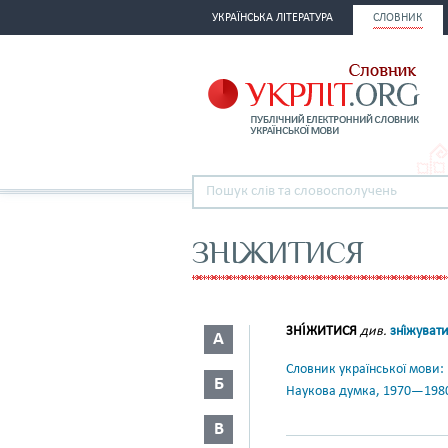
УКРАЇНСЬКА ЛІТЕРАТУРА
СЛОВНИК
ЗНІЖИТИСЯ
ЗНІ́ЖИТИСЯ
див.
зні́жуват
А
Словник української мови: в 
Б
Наукова думка, 1970—198
В