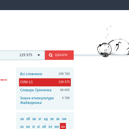
129 375
ШУКАТИ
Всі словники
199 760
СУМ-11
129 375
Словарь Грінченка
66 605
Знаки етнокультури
3 780
Жайворонка
за
зб
зв
зг
зд
зе
зє
зж
зз
зи
зі
зї
зй
зл
зм
зн