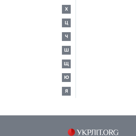
Х
Ц
Ч
Ш
Щ
Ю
Я