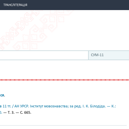
ТРАНСЛІТЕРАЦІЯ
СУМ-11
ися
.
11 тт. / АН УРСР. Інститут мовознавства; за ред. І. К. Білодіда. — К.:
0.
— Т. 3. — С. 665.