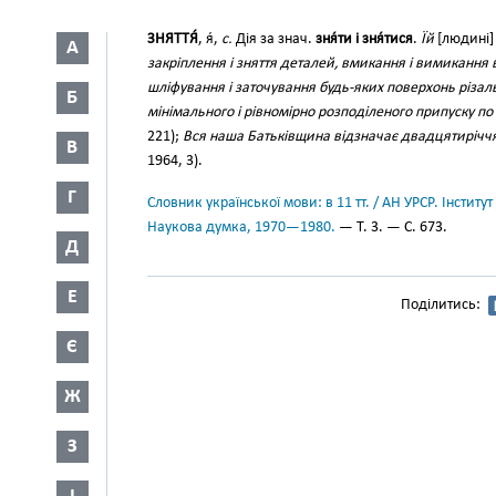
ЗНЯТТЯ́
, я́,
с.
Дія за знач.
зня́ти і зня́тися
.
Їй
[людині
А
закріплення і зняття деталей, вмикання і вимикання 
шліфування і заточування будь-яких поверхонь різаль
Б
мінімального і рівномірно розподіленого припуску по 
221);
Вся наша Батьківщина відзначає двадцятиріччя
В
1964, 3).
Г
Словник української мови: в 11 тт. / АН УРСР. Інститут
Наукова думка, 1970—1980.
— Т. 3. — С. 673.
Д
Е
Поділитись:
Є
Ж
З