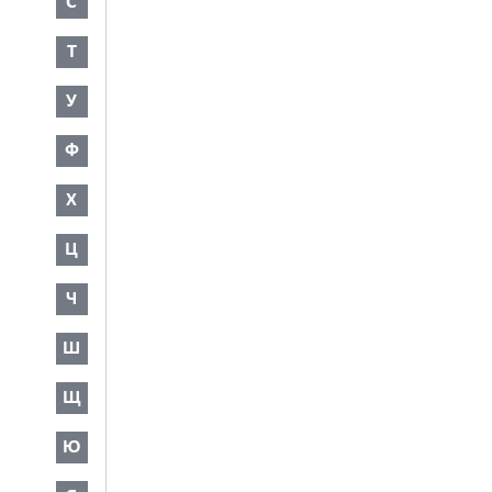
С
Т
У
Ф
Х
Ц
Ч
Ш
Щ
Ю