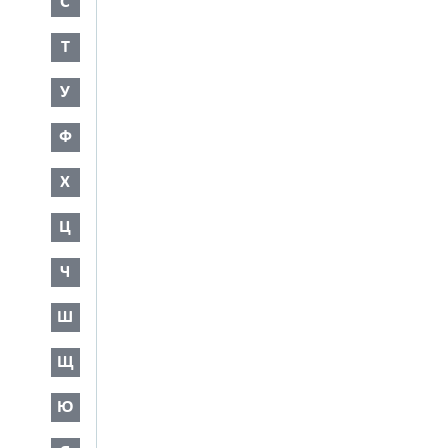
С
Т
У
Ф
Х
Ц
Ч
Ш
Щ
Ю