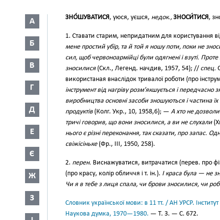
ЗНО́ШУВАТИСЯ
, уюся, уєшся,
недок.,
ЗНОСИ́ТИСЯ
, з
А
1. Ставати старим, непридатним для користування від т
Б
мене простий убір, та й той я ношу поти, поки не зно
сил, щоб червоноармійці були одягнені і взуті. Прот
В
зносилися
(Скл., Легенд. начдив, 1957, 54); //
спец.
С
використаная внаслідок тривалої роботи (про інструме
Г
інструмент від нагріву розм’якшується і передчасно 
виробництва основні засоби зношуються і частина їх
Д
продуктів
(Колг. Укр., 10, 1958,6); —
А хто не дозвол
тричі говорив, що вони зносилися, а ви не слухали
(Х
Е
нього є різні переконання, так сказати, про запас. Од
свіжісіньке
(Фр., III, 1950, 258).
Є
2.
перен.
Виснажуватися, витрачатися (перев. про фізи
(про красу, колір обличчя і т. ін.).
І краса була — не з
Ж
Чи я в тебе з лиця спала, чи брови зносилися, чи ро
З
Словник української мови: в 11 тт. / АН УРСР. Інститут
Наукова думка, 1970—1980.
— Т. 3. — С. 672.