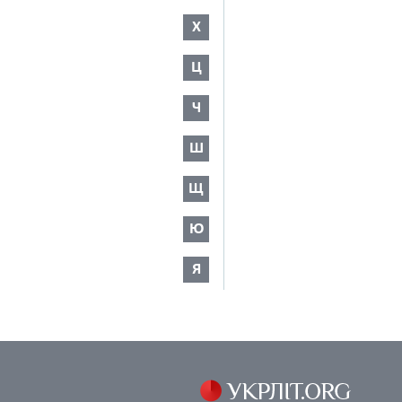
Х
Ц
Ч
Ш
Щ
Ю
Я