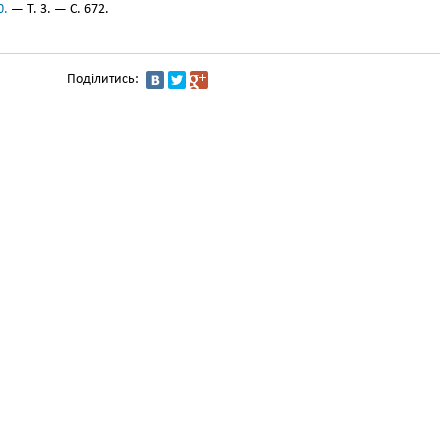
0.
— Т. 3. — С. 672.
Поділитись: