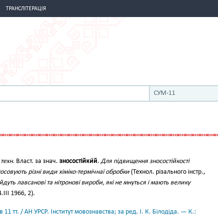
ТРАНСЛІТЕРАЦІЯ
СУМ-11
 техн.
Власт. за знач.
зносостійки́й
.
Для підвищення зносостійкості
тосовують різні види хіміко-термічнаї обробки
(Технол. різального інстр.,
йдуть лавсанові та нітронові вироби, які не мнуться і мають велику
.ІІІ 1966, 2).
11 тт. / АН УРСР. Інститут мовознавства; за ред. І. К. Білодіда. — К.: