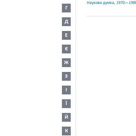
Наукова думка, 1970—198
Г
Д
Е
Є
Ж
З
І
Ї
Й
К