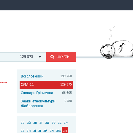
129 375
ШУКАТИ
Всі словники
199 760
СУМ-11
129 375
Словарь Грінченка
66 605
Знаки етнокультури
3 780
Жайворонка
за
зб
зв
зг
зд
зе
зє
зж
зз
зи
зі
зї
зй
зл
зм
зн