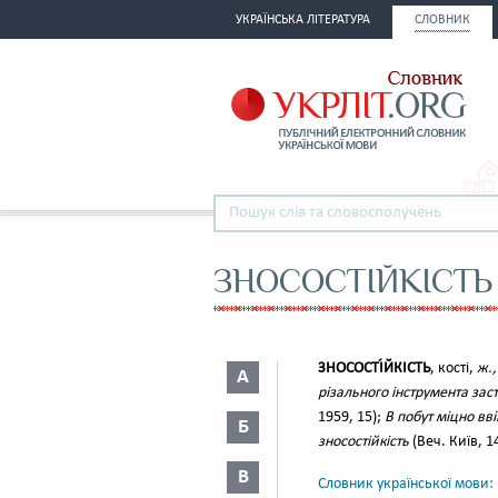
УКРАЇНСЬКА ЛІТЕРАТУРА
СЛОВНИК
ЗНОСОСТІЙКІСТЬ
ЗНОСОСТІ́ЙКІСТЬ
, кості,
ж.,
А
різального інструмента зас
1959, 15);
В побут міцно вві
Б
зносостійкість
(Веч. Київ, 14
В
Словник української мови: в 