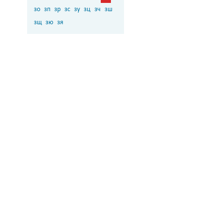
зо
зп
зр
зс
зу
зц
зч
зш
зщ
зю
зя