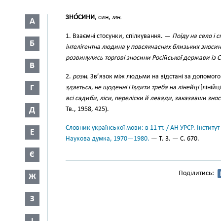
ЗНО́СИНИ
, син,
мн.
А
1. Взаємні стосунки, спілкування. —
Поїду на село і 
Б
інтелігентна людина у повсякчасних близьких зноси
розвинулись торгові зносини Російської держави із 
В
2.
розм.
Зв’язок між людьми на відстані за допомого
Г
здається, не щоденні і їздити треба на лінейці
[лінійці
всі садиби, ліси, переліски й левади, заказавши зно
Д
Тв., 1958, 425).
Словник української мови: в 11 тт. / АН УРСР. Інститут
Е
Наукова думка, 1970—1980.
— Т. 3. — С. 670.
Є
Поділитись:
Ж
З