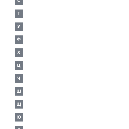
С
Т
У
Ф
Х
Ц
Ч
Ш
Щ
Ю